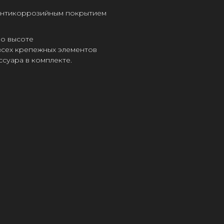
 антикоррозийным покрытием
по высоте
всех крепежных элементов
суара в комплекте.