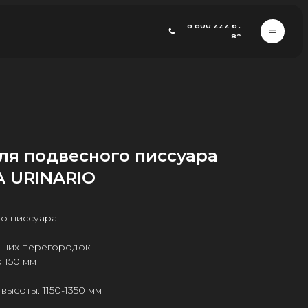
8 800 222 67
82
ля подвесного писсуара
A URINARIO
го писсуара
енних перегородок
1150 мм
ысоты: 1150-1350 мм