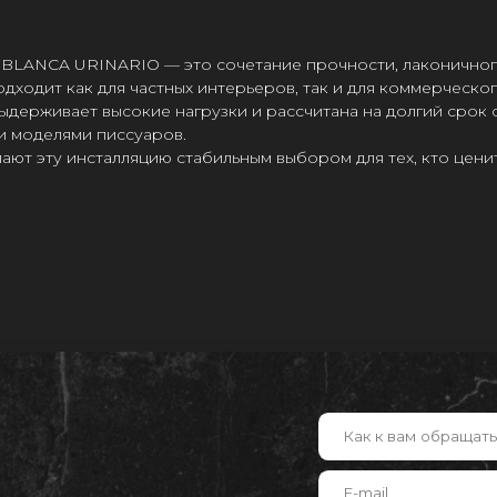
 BLANCA URINARIO — это сочетание прочности, лаконичног
дходит как для частных интерьеров, так и для коммерческог
держивает высокие нагрузки и рассчитана на долгий срок 
ми моделями писсуаров.
ают эту инсталляцию стабильным выбором для тех, кто ценит
Как к вам обращаться?
E-mail
Текст заявки
Нажимая на кнопку, вы соглашаетесь c политик
конфиденциальности