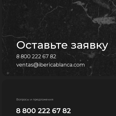
Оставьте заявку
8 800 222 67 82
ventas@ibericablanca.com
Вопросы и предложения
8 800 222 67 82
ventas@ibericablanca.com
Офис, 125476, Москва г, вн.тер.г. муниципальный округ
Южное Тушино, ул Василия Петушкова, д. 8, помещ. 236